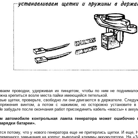
иваем проводки, удерживая их пинцетом, чтобы по ним не поднимало
жна крепиться возле места пайки имеющейся петелькой.
вые щетки, проверьте, свободно ли они двигаются в держателе. Следу
апряжения винтом, а потом с нажимом, но осторожно установите в
Не забудьте после окончания работ присоединить кабель «массы» к акку
ом автомобиле контрольная лампа генератора может ошибочно п
зарядки батареи».
тся потому, что у нового генератора еще не притерлись щетки. И еще, 
ременного замыкания на корпус выводной клеммы аккумулятора. На «З