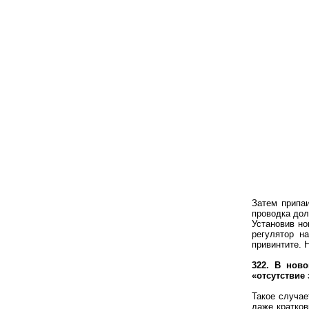
Затем припа
проводка дол
Установив но
регулятор н
привинтите. 
322. В нов
«отсутствие 
Такое случае
даже кратков