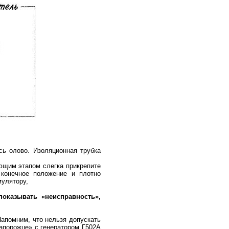
сь олово. Изоляционная трубка
ющим этапом слегка прикрепите
 конечное положение и плотно
мулятору,
оказывать «неисправность»,
Напомним, что нельзя допускать
апорожце» с генератором Г502А