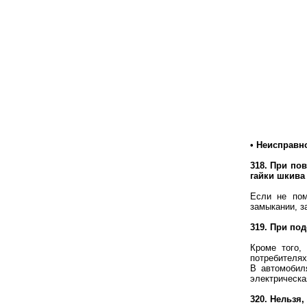
• Неисправн
318. При по
гайки шкива 
Если не пом
замыкании, з
319. При по
Кроме того,
потребителях
В автомобил
электрическа
320. Нельзя