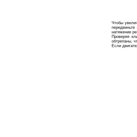
Чтобы увелич
передвиньте 
натяжение ре
Проверяя кл
обтрепаны, ч
Если двигате