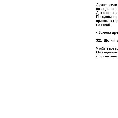
Лучше, если 
повредиться.
Даже если вы
Попадание по
прижата к ко
крышкой.
• Замена ще
321. Щетки г
Чтобы провер
Отсоедините 
стороне гене