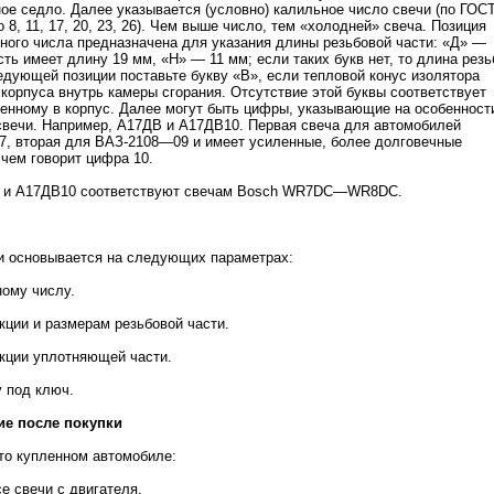
ое седло. Далее указывается (условно) калильное число свечи (по ГОС
 8, 11, 17, 20, 23, 26). Чем выше число, тем «холодней» свеча. Позиция
ного числа предназначена для указания длины резьбовой части: «Д» —
сть имеет длину 19 мм, «Н» — 11 мм; если таких букв нет, то длина рез
едующей позиции поставьте букву «В», если тепловой конус изолятора
 корпуса внутрь камеры сгорания. Отсутствие этой буквы соответствует
ленному в корпус. Далее могут быть цифры, указывающие на особенност
свечи. Например, А17ДВ и А17ДВ10. Первая свеча для автомобилей
, вторая для ВАЗ-2108—09 и имеет усиленные, более долговечные
 чем говорит цифра 10.
 и А17ДВ10 соответствуют свечам Bosch WR7DC—WR8DC.
и основывается на следующих параметрах:
ному числу.
укции и размерам резьбовой части.
укции уплотняющей части.
у под ключ.
е после покупки
что купленном автомобиле:
се свечи с двигателя.