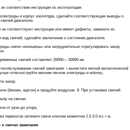
е их соответствие инструкции по эксплуатации.
 электроды и корпус изолятрра, сделайте соответствующие выводы о
 свечей двигателю.
и не соответствуют инструкции или имеют дефекты, замените их.
я вид свечей, сделайте заключение о состоянии двигателя.
троды свечи «изношены» или затруднительно отрегулировать зазор,
чи.
временных свечей составляет 20000— 30000 км.
 техобслуживание свечей зажигания: • вычистите мягкой металлической
учше отпескоструйте мелким песком электроды и юбочку;
те зазор;
ечи (бензин, ацетон) и продуйте воздухом. 9. При установке свечей:
зьбу на свечах;
ечи от руки до упора;
без перекосов затяните свечи ключом моментом 2,5-3,0 кгс • м.
о свечах зажигания