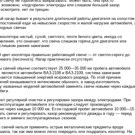
ю свечу не торопитесь выбрасывать. Может быть, она просто
 возможно, «подгорели» электроды или слишком большой зазор.
осмотрите, нет ли трещин.
ый нагар бывает в результате длительной работы двигателя на холостом
 постоянной езде на невысоких скоростях и малой нагрузке автомобиля, 
лодных свечах.
изолятора чистый, сухой, светлого, почти белого цвета, иногда со
вления, это означает, что свеча слишком горяча для двигателя или
слишком раннее зажигание.
 цвет изолятора правильно работающей свечи — от светло-серого до
евого (песочного). Нагар практически отсутствует.
ы свечей обычно соответствует 25 000—35 000 км пробега автомобиля.
являются автомобили ВАЗ-2108 и ВАЗ-2109, система зажигания
чается повышенной энергией искрового разряда. По этой причине
ечей изнашиваются интенсивнее обычного, и завод-изготовитель
у названных моделей автомобилей заменять свечи новыми через кажды
бега.
уют регулярной очистки и регулировки зазора между электродами. При
эксплуатации автомобиля эти операции следует производить
но через каждые 10 000 км. Если годовой пробег автомобиля 10 000—15
ать свечи и регулировать зазор рекомендуется дважды в году — перед
его и зимнего эксплуатационных сезонов.
и свечей нельзя применять острые металлические предметы вроде
 шила, так как ими можно легко повредить или поцарапать изолятор. На