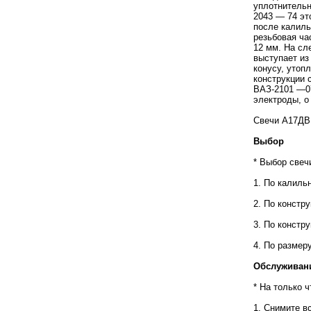
уплотнительн
2043 — 74 это
после калиль
резьбовая ча
12 мм. На сл
выступает из
конусу, утоп
конструкции 
ВАЗ-2101 —07
электроды, о
Свечи А17ДВ
Выбор
* Выбор свеч
1. По калиль
2. По констр
3. По констр
4. По размер
Обслуживани
* На только 
1. Снимите в