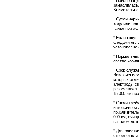
* Неисправну
замаслилась,
Внимательно 
* Сухой черн
ходу или при
также при хо
* Если конус 
следами опла
установлено 
* Нормальный
светло-коричн
* Срок служб
Исключением 
которых отли
электроды св
рекомендует 
15 000 км про
* Свечи треб
интенсивной 
приблизитель
000 км, очищ
началом летн
* Для очистк
отвертки или