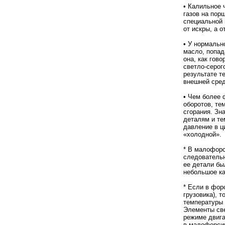
• Калильное 
газов на пор
специальной 
от искры, а 
• У нормальн
масло, попад
она, как гов
светло-серог
результате т
внешней сред
• Чем более 
оборотов, те
сгорания. Зн
деталям и те
давление в ц
«холодной».
* В малофорс
следовательн
ее детали бы
небольшое ка
* Если в фор
грузовика), 
температуры 
Элементы све
режиме двига
в малофорсир