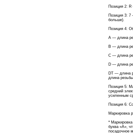
Позиция 2: R
Позиция 3: 7
больше).
Позиция 4: О
А — длина ре
В — длина ре
С — длина ре
D — длина ре
DT — длина р
длина резьбы
Позиция 5: М
средний элек
усиленным с
Позиция 6: С
Маркировка р
* Маркировка
буква «А», ч
посадочное м