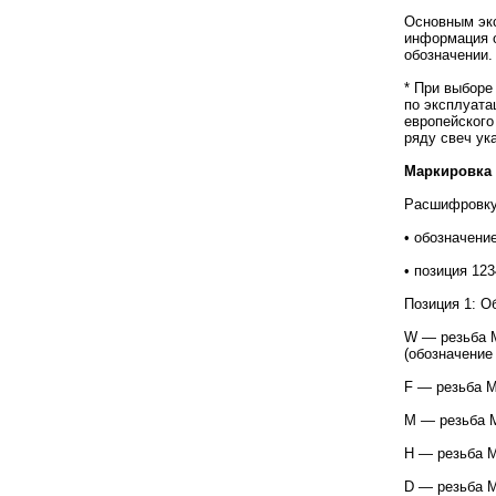
Основным экс
информация о
обозначении.
* При выборе
по эксплуата
европейского
ряду свеч ук
Маркировка
Расшифровку 
• обозначени
• позиция 12
Позиция 1: О
W — резьба M
(обозначение
F — резьба M
М — резьба M
Н — резьба M
D — резьба M