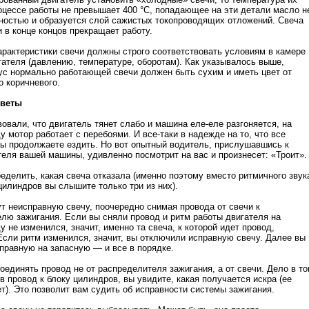
оцессе работы не превышает 400 °С, попадающее на эти детали масло н
ностью и образуется слой сажистых токопроводящих отложений. Свеча
и в конце концов прекращает работу.
арактеристики свечи должны строго соответствовать условиям в камере
гателя (давлению, температуре, оборотам). Как указывалось выше,
ус нормально работающей свечи должен быть сухим и иметь цвет от
о коричневого.
оветы
вовали, что двигатель тянет слабо и машина еле-еле разгоняется, на
у мотор работает с перебоями. И все-таки в надежде на то, что все
вы продолжаете ездить. Но вот опытный водитель, прислушавшись к
теля вашей машины, удивленно посмотрит на вас и произнесет: «Троит».
еделить, какая свеча отказала (именно поэтому вместо ритмичного звук
цилиндров вы слышите только три из них).
т неисправную свечу, поочередно снимая провода от свечи к
лю зажигания. Если вы сняли провод и ритм работы двигателя на
у не изменился, значит, именно та свеча, к которой идет провод,
Если ритм изменился, значит, вы отключили исправную свечу. Далее вы
правную на запасную — и все в порядке.
оединять провод не от распределителя зажигания, а от свечи. Дело в то
ив провод к блоку цилиндров, вы увидите, какая получается искра (ее
ет). Это позволит вам судить об исправности системы зажигания.