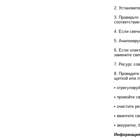
2. Установит
3. Проверьте
соответствии
4. Если свеч
5. Анализиру
6. Если элек
замените све
7. Ресурс со
8. Проведите
щеткой или л
• отрегулируй
• промойте св
• очистите ре
• ввинтите св
• аккуратно, 
Информация 