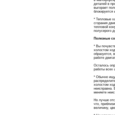
деталей в пр
выгорает пол
блокируется 
* Тепловые х
сгорания дви
тепловой кон
полусерого д
Полезные с
* Вы почувст
холостом ход
образуется, 
работе двига
Осталось опр
работы всех 
* Обычно ищу
распределите
холостом ход
неисправна. 
меняете неис
Но лучше отс
что, приблиз
величину, цв