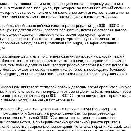
число — условная величина, пропорциональная среднему давлению
шень в течение полного цикла, при котором во время испытаний свечи на
моторной установке появляется калильное зажигание, т.е. зажигание не
от раскаленных элементов свечи, находящихся в камере сгорания.
о работающей свечи юбочка изолятора нагревается до 600—800°С, и
ающее на детали свечи, сгорает полностью, почти не оставляя нагара,
орят, самоочищается. Тепловой конус изолятора сухой, цвет от
о до коричневого. Указанная температура свечи устанавливается в
еплообмена между свечой, головкой цилиндра, камерой сгорания и
ой.
форсирован двигатель по степени сжатия, литровой мощности, числу
м больше теплоты воспринимают детали свечи, находящиеся в камере
ачит, тем лучше должна быть теплопередача от свечи к менее нагретым
м больше окажется ее калильное число, то есть необходимо большее
илиндрах для появления калильного зажигания: такую свечу называют
ированном двигателе тепловой поток к деталям свечи сравнительно ма
о, и интенсивность теплопередачи от свечи должна быть меньше, чтобы
ли нагреты до температуры 600— 700° С. Такая свеча имеет сравнитель
лильное число, и ее называют «горячей».
сированный двигатель установить «горячие» свечи (например, от
то при средних и больших нагрузках свеча быстро разогреется до
значительно большей 1000 °С и возникнет калильное зажигание.
чи оплавляются, а при сравнительно длительной работе при этом
телю наносятся серьезные повреждения (клапана, поршни, кольца). Есл
ованный двигатель установить «холодные» свечи, то температура их