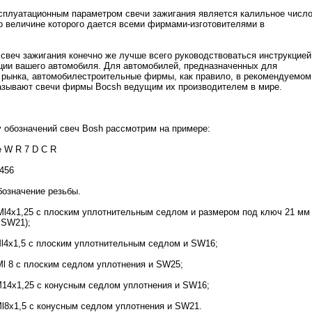
плуатационным параметром свечи зажигания является калильное число
 величине которого дается всеми фирмами-изготовителями в
 свеч зажигания конечно же лучше всего руководствоваться инструкцией
ции вашего автомобиля. Для автомобилей, предназначенных для
 рынка, автомобилестроительные фирмы, как правило, в рекомендуемом
азывают свечи фирмы Bocsh ведущим их производителем в мире.
обозначений свеч Bosh рассмотрим на примере:
е W R 7 D С R
3456
бозначение резьбы.
l4x1,25 с плоским уплотнительным седлом и размером под ключ 21 мм
 SW21);
l4x1,5 с плоским уплотнительным седлом и SW16;
l 8 с плоским седлом уплотнения и SW25;
14x1,25 с конусным седлом уплотнения и SW16;
l8x1,5 с конусным седлом уплотнения и SW21.