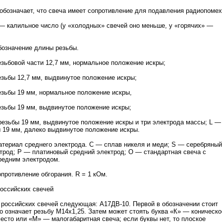
 обозначает, что свеча имеет сопротивление для подавления радиопомех
 — калильное число (у «холодных» свечей оно меньше, у «горячих» —
бозначение длины резьбы.
зьбовой части 12,7 мм, нормальное положение искры;
зьбы 12,7 мм, выдвинутое положение искры;
зьбы 19 мм, нормальное положение искры,
зьбы 19 мм, выдвинутое положение искры;
езьбы 19 мм, выдвинутое положение искры и три электрода массы; L —
 19 мм, далеко выдвинутое положение искры.
атериал среднего электрода. С — сплав никеля и меди; S — серебряный
трод; Р — платиновый средний электрод; О — стандартная свеча с
редним электродом.
опротивление обгорания. R = 1 кОм.
оссийских свечей
 российских свечей следующая: А17ДВ-10. Первой в обозначении стоит
то означает резьбу М14х1,25. Затем может стоять буква «К» — коническо
есто или «М» — малогабаритная свеча; если буквы нет, то плоское