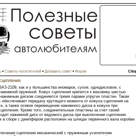
ь
Советы посетителей
Добавить совет
Форум
Сбо
 СЦЕПЛЕНИЯ
ВАЗ-2109, как и у большинства иномарок, сухое, однодисковое, с
нажимной пружиной. Кожух сцепления крепится к маховику шестью
 нажимным диском соединяется тремя парами упругих пластин. Такая
ь обеспечивает передачу крутящего момента от кожуха сцепления на
к, а также осевое перемещение нажимного диска в кожухе при
цепления. Кроме того, соединительные пластины за счет своей
водят нажимной диск от ведомого диска при выключении сцепления.
 в сборе с демпфером расположен на шлицах первичного вала коробки
ключения сцепления механический с пружинным усилителем