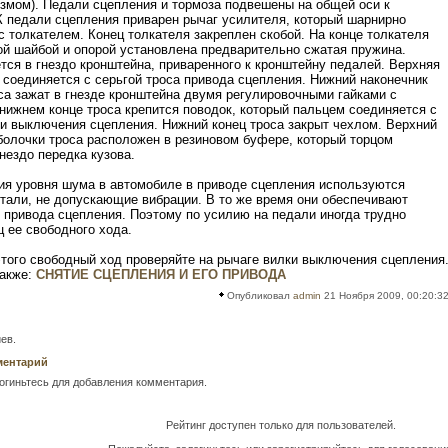
змом). Педали сцепления и тормоза подвешены на общей оси к
К педали сцепления приварен рычаг усилителя, который шарнирно
с толкателем. Конец толкателя закреплен скобой. На конце толкателя
й шайбой и опорой установлена предварительно сжатая пружина.
тся в гнездо кронштейна, приваренного к кронштейну педалей. Верхняя
 соединяется с серьгой троса привода сцепления. Нижний наконечник
са зажат в гнезде кронштейна двумя регулировочными гайками с
нижнем конце троса крепится поводок, который пальцем соединяется с
и выключения сцепления. Нижний конец троса закрыт чехлом. Верхний
болочки троса расположен в резиновом буфере, который торцом
гнездо передка кузова.
ия уровня шума в автомобиле в приводе сцепления используются
тали, не допускающие вибрации. В то же время они обеспечивают
 привода сцепления. Поэтому по усилию на педали иногда трудно
ц ее свободного хода.
того свободный ход проверяйте на рычаге вилки выключения сцепления
также:
СНЯТИЕ СЦЕПЛЕНИЯ И ЕГО ПРИВОДА
Опубликовал
admin
21 Ноября 2009, 00:20:3
ев.
ментарий
огиньтесь для добавления комментария.
Рейтинг доступен только для пользователей.