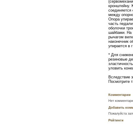
(сервомехани
кронштейну. 
соединяется 
между опорно
Опора упирае
часть педали
оболочки тро
шайбами. На 
рычагом вилк
наконечник о
упирается в 
* Для снижен
резиновые де
эластичность
уловить коне
Вследствие э
Посмотрите 
Комментарии
Нет комментари
Добавить ком
Пожалуйста зал
Рейтинги