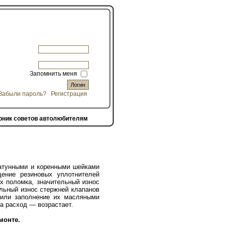
Запомнить меня
Забыли пароль?
Регистрация
рник советов автолюбителям
атунными и коренными шейками
дение резиновых уплотнителей
х поломка, значительный износ
ельный износ стержней клапанов
 или заполнение их масляными
 а расход — возрастает.
монте.