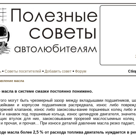
ь
Советы посетителей
Добавить совет
Форум
Сбо
авление масла
е масла в системе смазки постоянно понижено.
того могут быть чрезмерный зазор между вкладышами подшипников, ш
шейками и корпусом подшипников распредвала, износ либо повреж
ержней клапанов, износ либо закоксовы-вание поршневых колец либо и
 и канавок под поршневые кольца, износ цилиндров двигателя, значит
щих втулок для них, закоксовывание прорезей маслосъемных колец
и прочая, и прочая... При износе деталей давление масла резко падает,
оде масла более 2,5 % от расхода топлива двигатель нуждается в ре