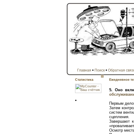
Главная
Поиск
Обратная связ
Статистика
Ежедневное те
5. Оно вклю
обслуживан
Первым делом
Затем контро
систем венти
сцепления.
Завершают к
«проваливает
Осмотр места