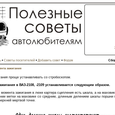
ь
Советы посетителей
Добавить совет
Форум
Сбо
ента зажигания
ания проще устанавливать со стробоскопом.
зажигания в ВАЗ-2108, -2109 устанавливается следующим образом.
 момента зажигания в люке картера сцепления есть шкала, а на маховик
нии метки на маховике со средним, длинным делением шкалы поршни п
верхней мертвой точке.