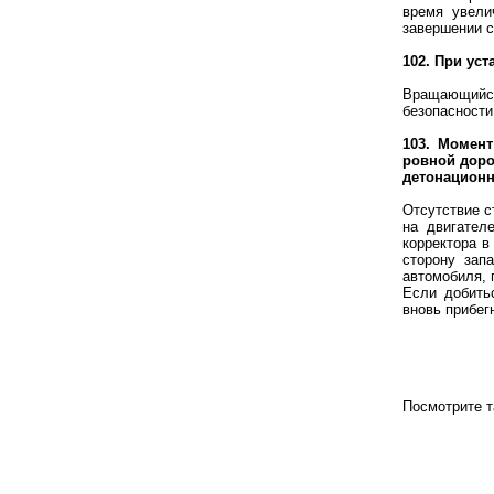
время увели
завершении с
102. При ус
Вращающийся 
безопасности
103. Момент
ровной доро
детонационн
Отсутствие с
на двигател
корректора в
сторону зап
автомобиля, 
Если добить
вновь прибег
Посмотрите 