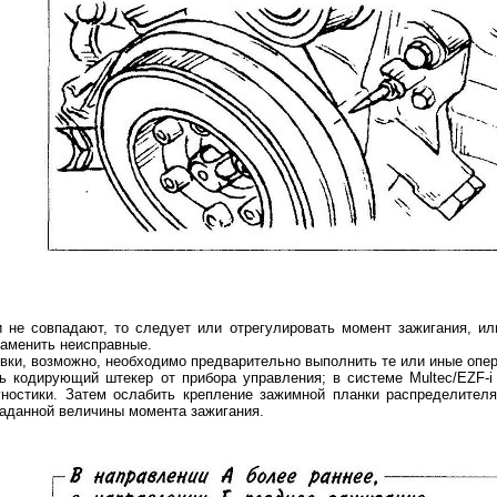
и не совпадают, то следует или отрегулировать момент зажигания, и
заменить неисправные.
вки, возможно, необходимо предварительно выполнить те или иные опер
ь кодирующий штекер от прибора управления; в системе Multec/EZF-i
гностики. Затем ослабить крепление зажимной планки распределителя
аданной величины момента зажигания.