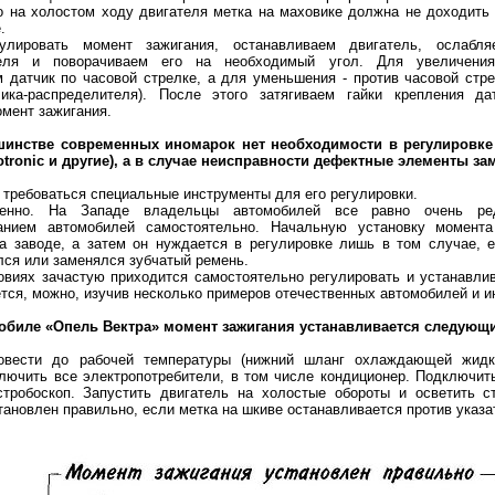
о на холостом ходу двигателя метка на маховике должна не доходить
.
улировать момент зажигания, останавливаем двигатель, ослабля
теля и поворачиваем его на необходимый угол. Для увеличения
 датчик по часовой стрелке, а для уменьшения - против часовой стре
ика-распределителя). После этого затягиваем гайки крепления да
мент зажигания.
шинстве современных иномарок нет необходимости в регулировке
otronic и другие), а в случае неисправности дефектные элементы за
 требоваться специальные инструменты для его регулировки.
венно. На Западе владельцы автомобилей все равно очень ре
анием автомобилей самостоятельно. Начальную установку момента
на заводе, а затем он нуждается в регулировке лишь в том случае, 
ся или заменялся зубчатый ремень.
виях зачастую приходится самостоятельно регулировать и устанавлив
ется, можно, изучив несколько примеров отечественных автомобилей и и
мобиле «Опель Вектра» момент зажигания устанавливается следующ
овести до рабочей температуры (нижний шланг охлаждающей жидк
лючить все электропотребители, в том числе кондиционер. Подключит
стробоскоп. Запустить двигатель на холостые обороты и осветить с
тановлен правильно, если метка на шкиве останавливается против указа