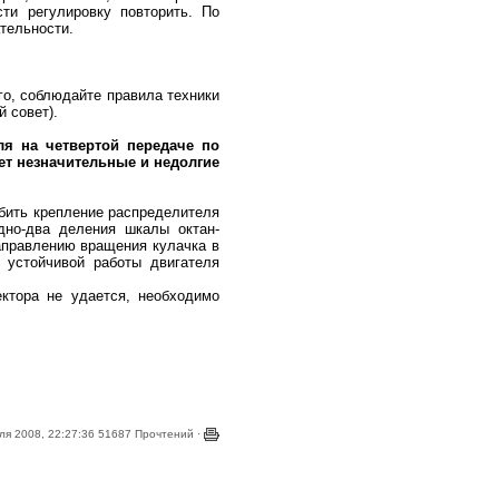
ти регулировку повторить. По
тельности.
о, соблюдайте правила техники
 совет).
ля на четвертой передаче по
ет незначительные и недолгие
абить крепление распределителя
дно-два деления шкалы октан-
аправлению вращения кулачка в
 устойчивой работы двигателя
ктора не удается, необходимо
я 2008, 22:27:36 51687 Прочтений ·