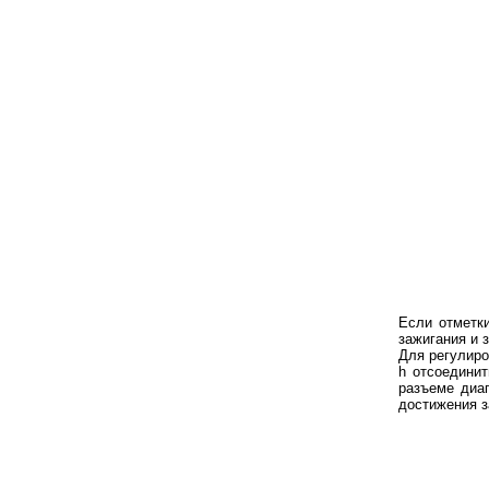
Если отметк
зажигания и 
Для регулиро
h отсоединит
разъеме диа
достижения з