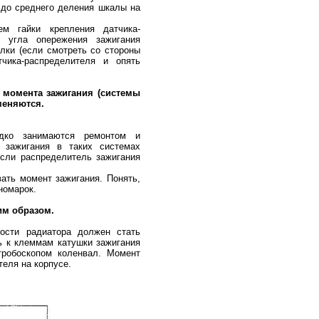
 до среднего деления шкалы на
ем гайки крепления датчика-
 угла опережения зажигания
лки (если смотреть со стороны
тчика-распределителя и опять
 момента зажигания (системы
меняются.
дко занимаются ремонтом и
 зажигания в таких системах
если распределитель зажигания
ать момент зажигания. Понять,
номарок.
им образом.
ости радиатора должен стать
ь к клеммам катушки зажигания
тробоскопом коленвал. Момент
теля на корпусе.