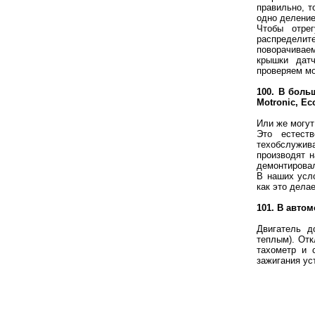
правильно, т
одно деление
Чтобы отрег
распредели
поворачиваем
крышки датч
проверяем мо
100. В боль
Motronic, Ec
Или же могут
Это естест
техобслужив
производят 
демонтировал
В наших усло
как это дела
101. В авто
Двигатель д
теплым). Отк
тахометр и 
зажигания ус