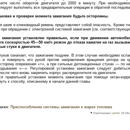
чите число оборотов двигателя до 2000 в минуту. При необходимос
ледует выполнить все предварительные операции в обратной последова
тановке и проверке момента зажигания будьте осторожны.
шкив и клиновидный ремень представляют собой опасность. Кроме тог
 при обращении с электронной системой зажигания (см. соответствующий
 зажигания установлен правильно, если при движении автомоби
ге соскоростью 45—50 км/ч резкое до отказа нажатие на газ вызыва
ые стуки в двигателе.
туков означает, что зажигание позднее. В этом случае необходимо осл
е и повернуть его рукой против направления вращения ротора на о
 сторону опережения «+», а при сильных детонационных стуках — по н
аздывания «—». Регулировкой установки зажигания следует добиться
после чего вновь закрепить корпус распределителя на двигателе.
ся правильной установки момента зажигания при помощи октан-корре
нуть к способу, описанному в начале данной главы.
также:
Приспособление системы зажигания к марке топлива
Опубликовал
admin
28 Июл