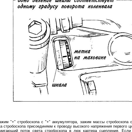
ажим "+" стробоскопа с "+" аккумулятора, зажим массы стробоскопа 
а стробоскопа присоединяем к проводу высокого напряжения первого ц
мигающий поток света стробоскопа в люк картера сцепления. Если